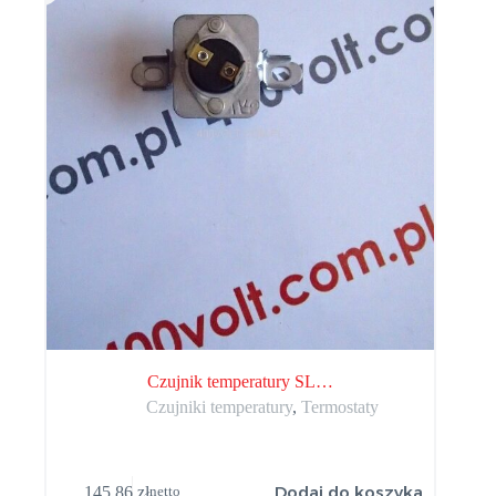
Czujnik temperatury SL…
Czujniki temperatury
,
Termostaty
Dodaj do koszyka
145,86
zł
netto