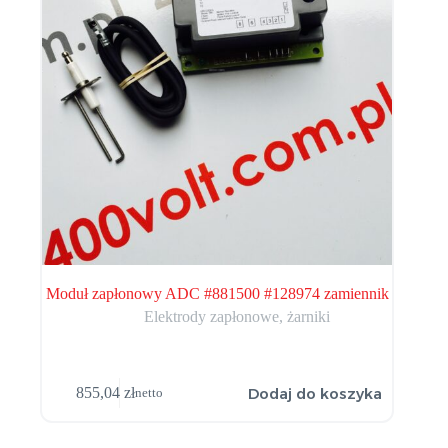
Moduł zapłonowy ADC #881500 #128974 zamiennik
Elektrody zapłonowe, żarniki
Dodaj do koszyka
855,04
zł
netto