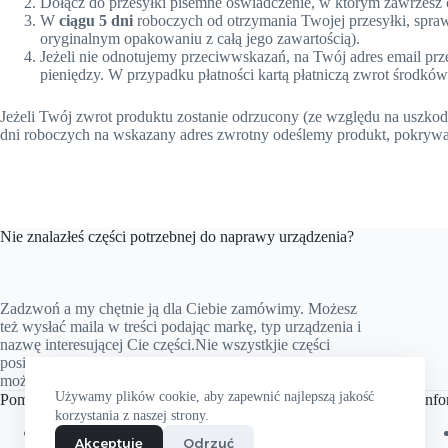
Dołącz do przesyłki pisemne oświadczenie, w którym zawrzesz c
W
ciągu 5 dni
roboczych od otrzymania Twojej przesyłki, spraw
oryginalnym opakowaniu z całą jego zawartością).
Jeżeli nie odnotujemy przeciwwskazań, na Twój adres email pr
pieniędzy. W przypadku płatności kartą płatniczą zwrot środków
Jeżeli Twój zwrot produktu zostanie odrzucony (ze względu na uszkod
dni roboczych na wskazany adres zwrotny odeślemy produkt, pokrywaj
Nie znalazłeś części potrzebnej do naprawy urządzenia?
Zadzwoń a my chętnie ją dla Ciebie zamówimy. Możesz
też wysłać maila w treści podając markę, typ urządzenia i
nazwę interesującej Cie części.Nie wszystkjie części
posiadamy na stanie magazynowym, ale prawie wszystkie
możemy zamówić.Nie zwlekaj i skontaktuj się z nami.
Używamy plików cookie, aby zapewnić najlepszą jakość
Pomoc
Info
korzystania z naszej strony.
Zwroty i reklamacje
Akceptuję
Odrzuć