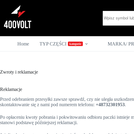
Przejdź
do
Brak
treści
wyników
Home
TYP CZĘŚCI
MARKA/ P
kategorie
Zwroty i reklamacje
Reklamacje
Przed odebraniem przesyłki zawsze sprawdź, czy nie uległa uszkodzen
skontaktowanie się z nami pod numerem telefonu:
+48732301953
.
Po opłaceniu kwoty pobrania i pokwitowaniu odbioru paczki istnieje m
stanowi podstawę późniejszej reklamacji.