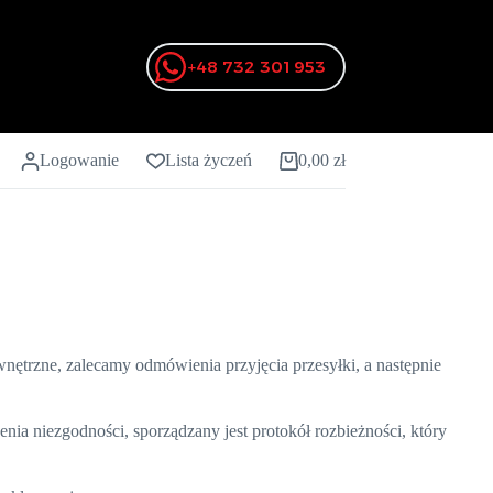
+48 732 301 953
Logowanie
Lista życzeń
0,00
zł
Koszyk
nętrzne, zalecamy odmówienia przyjęcia przesyłki, a następnie
nia niezgodności, sporządzany jest protokół rozbieżności, który