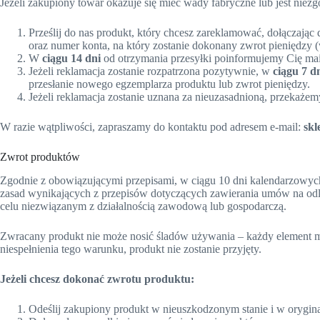
Jeżeli zakupiony towar okazuje się mieć wady fabryczne lub jest nie
Prześlij do nas produkt, który chcesz zareklamować, dołączając
oraz numer konta, na który zostanie dokonany zwrot pieniędzy (w
W
ciągu 14 dni
od otrzymania przesyłki poinformujemy Cię mai
Jeżeli reklamacja zostanie rozpatrzona pozytywnie, w
ciągu 7 d
przesłanie nowego egzemplarza produktu lub zwrot pieniędzy.
Jeżeli reklamacja zostanie uznana za nieuzasadnioną, przekażem
W razie wątpliwości, zapraszamy do kontaktu pod adresem e-mail:
skl
Zwrot produktów
Zgodnie z obowiązującymi przepisami, w ciągu 10 dni kalendarzowyc
zasad wynikających z przepisów dotyczących zawierania umów na odleg
celu niezwiązanym z działalnością zawodową lub gospodarczą.
Zwracany produkt nie może nosić śladów używania – każdy element 
niespełnienia tego warunku, produkt nie zostanie przyjęty.
Jeżeli chcesz dokonać zwrotu produktu:
Odeślij zakupiony produkt w nieuszkodzonym stanie i w orygin