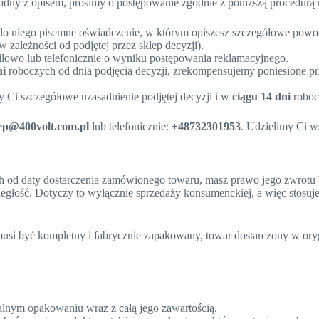
zgodny z opisem, prosimy o postępowanie zgodnie z poniższą procedurą
 do niego pisemne oświadczenie,
w którym opiszesz szczegółowe powody
 zależności od podjętej przez sklep decyzji).
lowo lub telefonicznie o wyniku postępowania reklamacyjnego.
ni
roboczych od dnia podjęcia decyzji, zrekompensujemy poniesione p
y Ci szczegółowe uzasadnienie podjętej decyzji i w
ciągu 14 dni
roboc
ep@400volt.com.pl
lub telefonicznie:
+48732301953
. Udzielimy Ci w
h od daty dostarczenia zamówionego towaru, masz prawo jego zwrotu
łość. Dotyczy to wyłącznie sprzedaży konsumenckiej, a więc stosuje 
musi być kompletny i fabrycznie zapakowany, towar dostarczony w o
alnym opakowaniu wraz z całą jego zawartością.