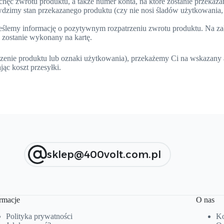
hęć zwrotu produktu, a także numer konta, na które zostanie przekaza
dzimy stan przekazanego produktu (czy nie nosi śladów użytkowania, c
ześlemy informację o pozytywnym rozpatrzeniu zwrotu produktu. Na z
 zostanie wykonany na kartę.
zenie produktu lub oznaki użytkowania), przekażemy Ci na wskazany a
ąc koszt przesyłki.
sklep@400volt.com.pl
rmacje
O nas
Polityka prywatności
Ko