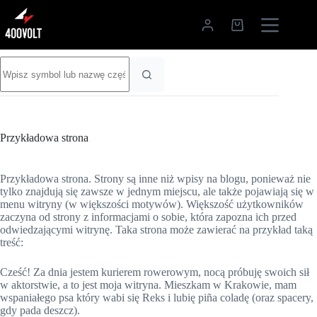
Przejdź
do
Koszyk
treści
Brak
wyników
Przykładowa strona
Przykładowa strona. Strony są inne niż wpisy na blogu, ponieważ nie
tylko znajdują się zawsze w jednym miejscu, ale także pojawiają się w
menu witryny (w większości motywów). Większość użytkowników
zaczyna od strony z informacjami o sobie, która zapozna ich przed
odwiedzającymi witrynę. Taka strona może zawierać na przykład taką
treść:
Cześć! Za dnia jestem kurierem rowerowym, nocą próbuję swoich sił
w aktorstwie, a to jest moja witryna. Mieszkam w Krakowie, mam
wspaniałego psa który wabi się Reks i lubię piña coladę (oraz spacery,
gdy pada deszcz).