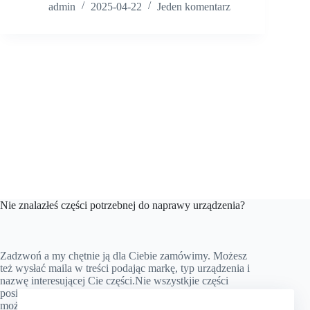
admin
2025-04-22
Jeden komentarz
Nie znalazłeś części potrzebnej do naprawy urządzenia?
Zadzwoń a my chętnie ją dla Ciebie zamówimy. Możesz
też wysłać maila w treści podając markę, typ urządzenia i
nazwę interesującej Cie części.Nie wszystkjie części
posiadamy na stanie magazynowym, ale prawie wszystkie
możemy zamówić.Nie zwlekaj i skontaktuj się z nami.