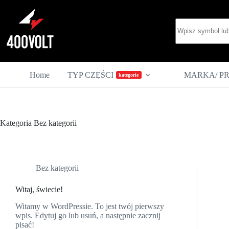
Przejdź
do
Brak
treści
wyników
Home
TYP CZĘŚCI
MARKA/ P
kategorie
Kategoria
Bez kategorii
Bez kategorii
Witaj, świecie!
Witamy w WordPressie. To jest twój pierwszy
wpis. Edytuj go lub usuń, a następnie zacznij
pisać!