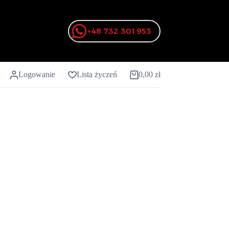
+48 732 301 953
Logowanie
Lista życzeń
0,00
zł
Koszyk