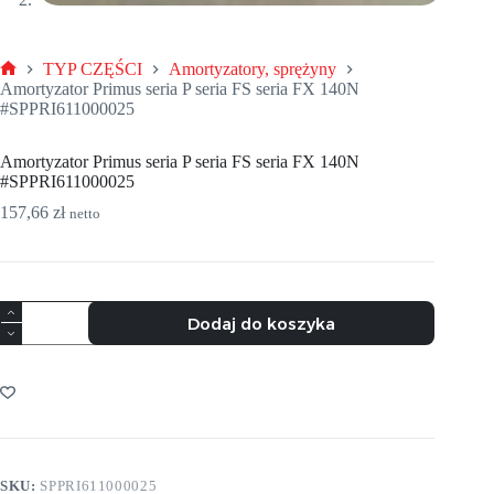
TYP CZĘŚCI
Amortyzatory, sprężyny
Strona
Amortyzator Primus seria P seria FS seria FX 140N
główna
#SPPRI611000025
Amortyzator Primus seria P seria FS seria FX 140N
#SPPRI611000025
157,66
zł
netto
ilość
Dodaj do koszyka
Amortyzator
Primus
seria
P
seria
FS
seria
FX
140N
SKU:
SPPRI611000025