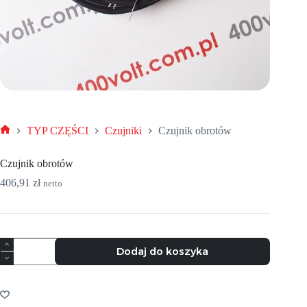
TYP CZĘŚCI
Czujniki
Czujnik obrotów
Strona
główna
Czujnik obrotów
406,91
zł
netto
ilość
Dodaj do koszyka
Czujnik
obrotów