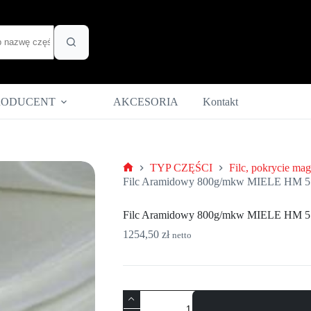
RODUCENT
AKCESORIA
Kontakt
TYP CZĘŚCI
Filc, pokrycie mag
Strona
Filc Aramidowy 800g/mkw MIELE HM 5
główna
Filc Aramidowy 800g/mkw MIELE HM 5
1254,50
zł
netto
ilość
Filc