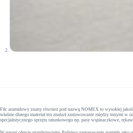
Filc aramidowy znany również pod nazwą NOMEX to wysokiej jakości
właśnie dlatego materiał ten znalazł zastowowanie między innymi w od
specjalistycznego sprzętu ratunkowego np. pasy wspinaczkowe, ręka
W naszej ofercie przedstawiamy Państwu zastosowanie aramidu jako o