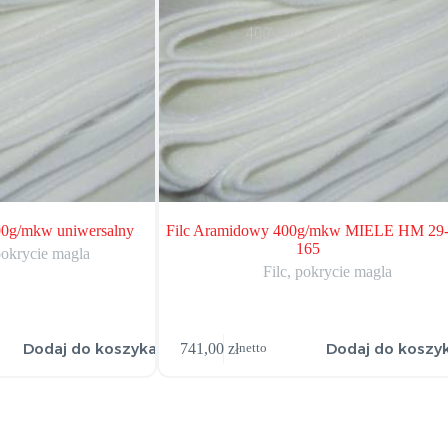
00g/mkw uniwersalny
Filc Aramidowy 400g/mkw MIELE HM 29
165
pokrycie magla
Filc, pokrycie magla
Dodaj do koszyka
Dodaj do koszy
741,00
zł
netto