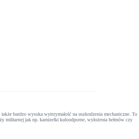
a także bardzo wysoka wytrzymałość na uszkodzenia mechaniczne. To
eży militarnej jak np. kamizelki kuloodporne, wyłożenia hełmów czy