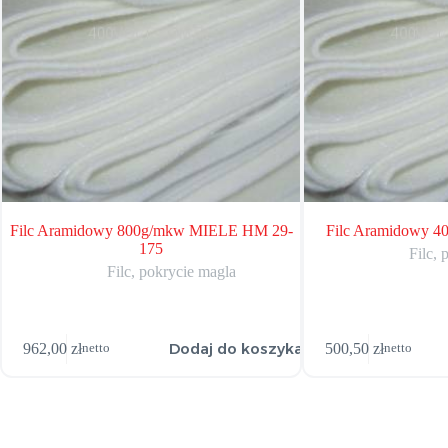
Filc Aramidowy 800g/mkw MIELE HM 29-
Filc Aramidowy 4
175
Filc, 
Filc, pokrycie magla
Dodaj do koszyka
962,00
zł
500,50
zł
netto
netto