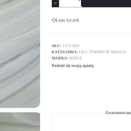
Aramidowy
800g/mkw
MIELE
HM
Lista życzeń
5175
SKU:
5175-800
KATEGORIA:
FILC, POKRYCIE MAGLA
MARKA:
MIELE
Podziel się swoją opinią
Gwarantowana