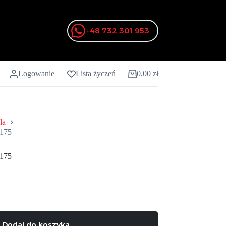
+48 732 301 953
Logowanie
Lista życzeń
0,00
zł
Koszyk
la
175
175
Dodaj do koszyka