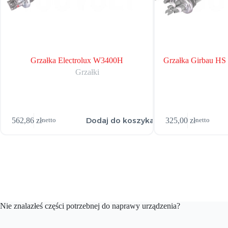
Grzałka Electrolux W3400H
Grzałka Girbau H
Grzałki
Dodaj do koszyka
562,86
zł
325,00
zł
netto
netto
Nie znalazłeś części potrzebnej do naprawy urządzenia?