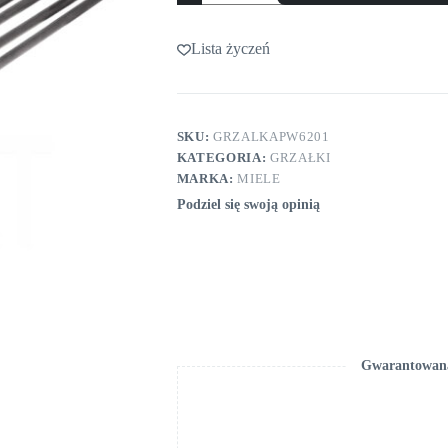
PW
6201
PW
Lista życzeń
6207
6000W
230V
SKU:
GRZALKAPW6201
KATEGORIA:
GRZAŁKI
MARKA:
MIELE
Podziel się swoją opinią
Gwarantowana