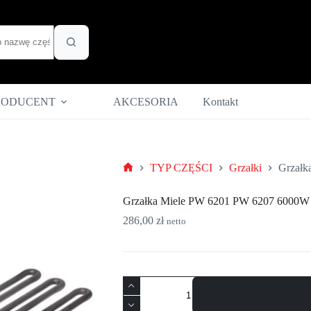
RODUCENT
AKCESORIA
Kontakt
TYP CZĘŚCI
Grzałki
Grzałk
Strona
główna
Grzałka Miele PW 6201 PW 6207 6000W
286,00
zł
netto
ilość
Grzałka
Miele