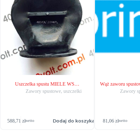
Uszczelka spustu MIELE WS…
Wąż zaworu spust
Zawory spustowe, uszczelki
Zawory sp
Dodaj do koszyka
588,71
zł
81,06
zł
netto
netto