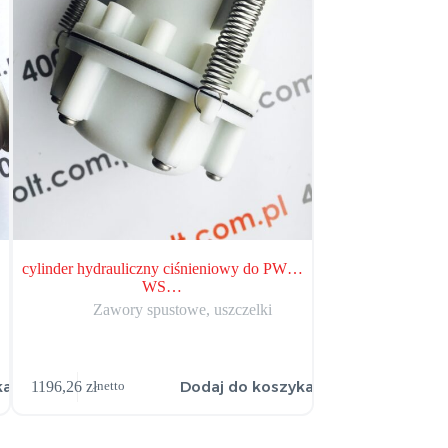
cylinder hydrauliczny ciśnieniowy do PW…
Uszczelka sp
WS…
Zawory 
Zawory spustowe, uszczelki
ka
Dodaj do koszyka
1196,26
zł
422,37
zł
netto
netto