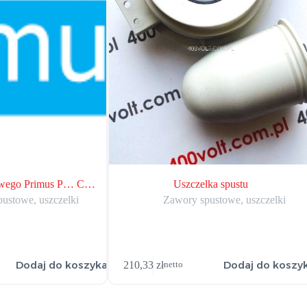
owego Primus P… C…
Uszczelka spustu
ustowe, uszczelki
Zawory spustowe, uszczelki
Dodaj do koszyka
Dodaj do koszy
210,33
zł
netto