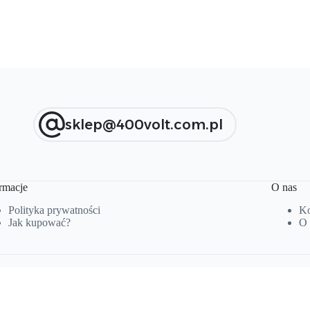
sklep@400volt.com.pl
rmacje
O nas
Polityka prywatności
Ko
Jak kupować?
O 