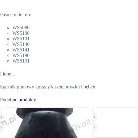
Pasuje m.in. do:
WS5080
WS5100
WS5101
WS5140
WS5141
WS5190
WS5191
I inne…
Łącznik gumowy łączący kasetę proszku i bęben
Podobne produkty