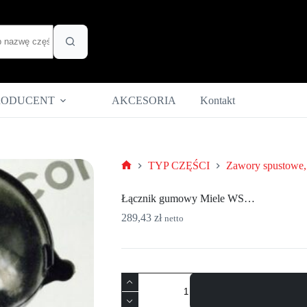
RODUCENT
AKCESORIA
Kontakt
TYP CZĘŚCI
Zawory spustowe, 
Strona
główna
Łącznik gumowy Miele WS…
289,43
zł
netto
ilość
Łącznik
gumowy