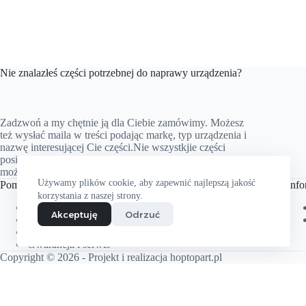
Nie znalazłeś części potrzebnej do naprawy urządzenia?
Zadzwoń a my chętnie ją dla Ciebie zamówimy. Możesz
też wysłać maila w treści podając markę, typ urządzenia i
nazwę interesującej Cie części.Nie wszystkjie części
posiadamy na stanie magazynowym, ale prawie wszystkie
możemy zamówić.Nie zwlekaj i skontaktuj się z nami.
Używamy plików cookie, aby zapewnić najlepszą jakość
Pomoc
Info
korzystania z naszej strony.
Zwroty i reklamacje
Akceptuję
Odrzuć
Pytania i od
p
owiedzi
Regulamin
Gwarancja i serwis
Copyright © 2026 - Projekt i realizacja
hoptopart.pl