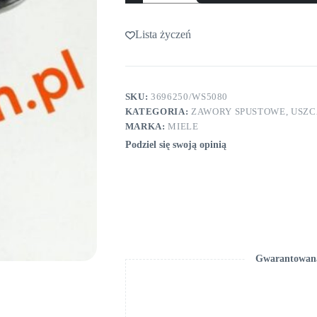
Miele
WS...
Lista życzeń
SKU:
3696250/WS5080
KATEGORIA:
ZAWORY SPUSTOWE, USZC
MARKA:
MIELE
Podziel się swoją opinią
Gwarantowana