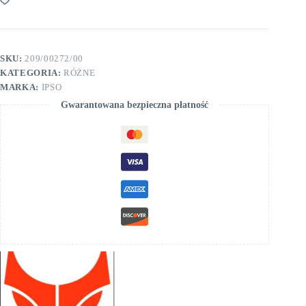
typ
SKU:
209/00272/00
KATEGORIA:
RÓŻNE
MARKA:
IPSO
Gwarantowana bezpieczna płatność