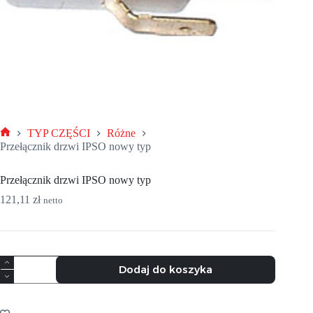
TYP CZĘŚCI
Różne
Strona
Przełącznik drzwi IPSO nowy typ
główna
Przełącznik drzwi IPSO nowy typ
121,11
zł
netto
ilość
Dodaj do koszyka
Przełącznik
drzwi
IPSO
nowy