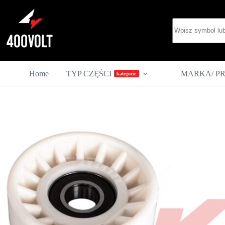
Przejdź
do
Brak
treści
wyników
Home
TYP CZĘŚCI
MARKA/ P
kategorie