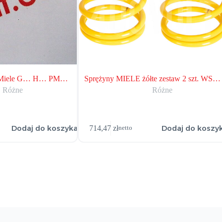
a Miele G… H… PM…
Sprężyny MIELE żółte zestaw 2 szt. WS…
Różne
Różne
Dodaj do koszyka
Dodaj do koszy
714,47
zł
netto