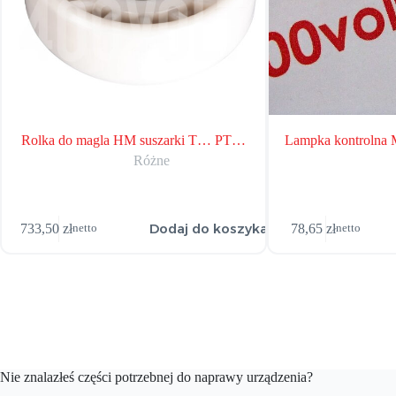
Rolka do magla HM suszarki T… PT…
Lampka kontroln
Różne
Dodaj do koszyka
733,50
zł
78,65
zł
netto
netto
Nie znalazłeś części potrzebnej do naprawy urządzenia?