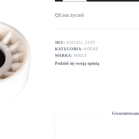
suszarki
Miele
T...
Lista życzeń
PT...
2
szt.
SKU:
4245322_2SZT.
KATEGORIA:
RÓŻNE
MARKA:
MIELE
Podziel się swoją opinią
Gwarantowana