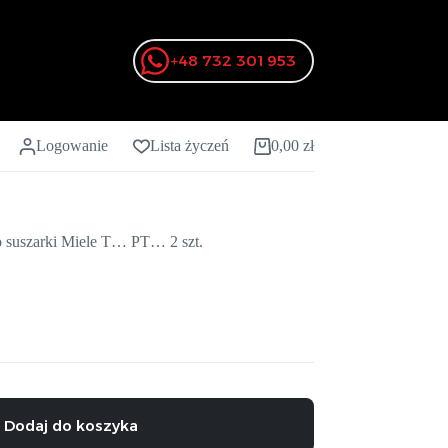
+48 732 301 953
Logowanie
Lista życzeń
0,00
zł
Koszyk
o suszarki Miele T… PT… 2 szt.
Dodaj do koszyka