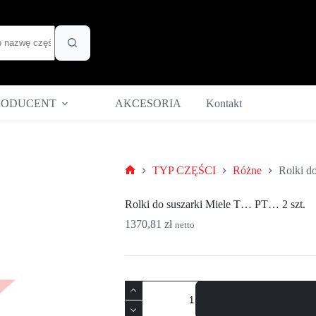
RODUCENT
AKCESORIA
Kontakt
TYP CZĘŚCI
Różne
Rolki d
Strona
główna
Rolki do suszarki Miele T… PT… 2 szt.
1370,81
zł
netto
ilość
Rolki
do