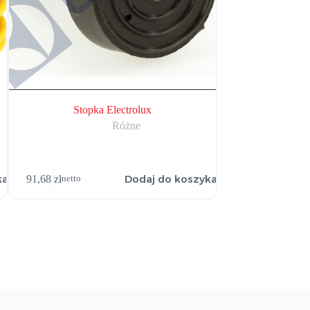
Stopka Electrolux
Sprężyna sil
Różne
ka
Dodaj do koszyka
91,68
zł
141,62
zł
netto
netto