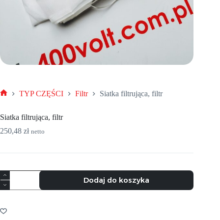
TYP CZĘŚCI
Filtr
Siatka filtrująca, filtr
Strona
główna
Siatka filtrująca, filtr
250,48
zł
netto
ilość
Dodaj do koszyka
Siatka
filtrująca,
filtr