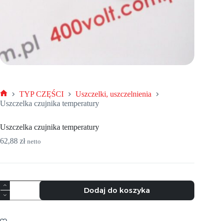
TYP CZĘŚCI
Uszczelki, uszczelnienia
Strona
Uszczelka czujnika temperatury
główna
Uszczelka czujnika temperatury
62,88
zł
netto
ilość
Dodaj do koszyka
Uszczelka
czujnika
temperatury