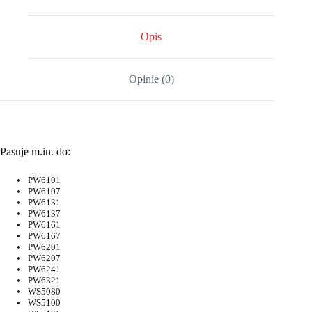
Opis
Opinie (0)
Pasuje m.in. do:
PW6101
PW6107
PW6131
PW6137
PW6161
PW6167
PW6201
PW6207
PW6241
PW6321
WS5080
WS5100