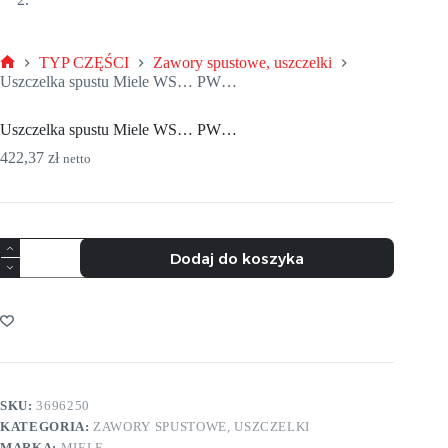
TYP CZĘŚCI
Zawory spustowe, uszczelki
Strona
Uszczelka spustu Miele WS… PW…
główna
Uszczelka spustu Miele WS… PW…
422,37
zł
netto
ilość
Dodaj do koszyka
Uszczelka
spustu
Miele
WS...
PW...
SKU:
3696250
KATEGORIA:
ZAWORY SPUSTOWE, USZCZELKI
MARKA:
MIELE