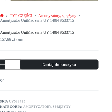
TYP CZĘŚCI
Amortyzatory, sprężyny
Strona
Amortyzator UniMac seria UY 140N #533715
główna
Amortyzator UniMac seria UY 140N #533715
157,66
zł
netto
ilość
Dodaj do koszyka
Amortyzator
UniMac
seria
UY
140N
#533715
SKU:
UY533715
KATEGORIA:
AMORTYZATORY, SPRĘŻYNY
MARKA:
UNIMAC