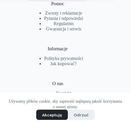
Pomoc
Zwroty i reklamacje
Pytania i od
p
owiedzi
Regulamin
Gwarancja i serwis
Informacje
Polityka prywatności
Jak kupować?
O nas
Kontakt
O firmie
Używamy plików cookie, aby zapewnić najlepszą jakość korzystania
Copyright © 2026 - Projekt i realizacja
hoptopart.pl
z naszej strony.
Akceptuję
Odrzuć