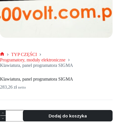
TYP CZĘŚCI
Strona
Programatory, moduły elektroniczne
główna
Klawiatura, panel programatora SIGMA
Klawiatura, panel programatora SIGMA
283,26
zł
netto
ilość
Dodaj do koszyka
Klawiatura,
panel
programatora