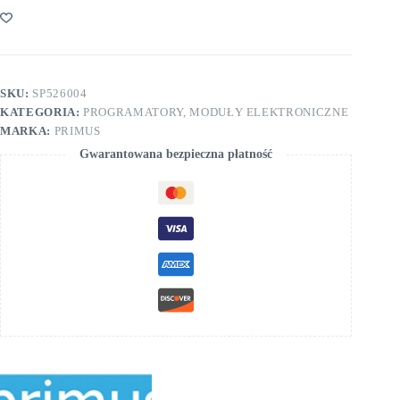
P...
C...
SKU:
SP526004
KATEGORIA:
PROGRAMATORY, MODUŁY ELEKTRONICZNE
MARKA:
PRIMUS
Gwarantowana bezpieczna płatność