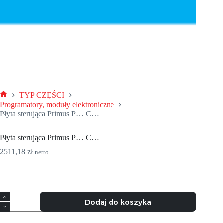
TYP CZĘŚCI
Strona
Programatory, moduły elektroniczne
główna
Płyta sterująca Primus P… C…
Płyta sterująca Primus P… C…
2511,18
zł
netto
ilość
Dodaj do koszyka
Płyta
sterująca
Primus