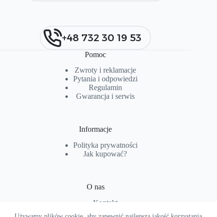
+48 732 30 19 53
Pomoc
Zwroty i reklamacje
Pytania i od
p
owiedzi
Regulamin
Gwarancja i serwis
Informacje
Polityka prywatności
Jak kupować?
O nas
Kontakt
O firmie
Używamy plików cookie, aby zapewnić najlepszą jakość korzystania