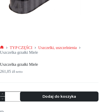
TYP CZĘŚCI
Uszczelki, uszczelnienia
Strona
Uszczelka grzałki Miele
główna
Uszczelka grzałki Miele
261,05
zł
netto
ilość
Dodaj do koszyka
Uszczelka
grzałki
Miele