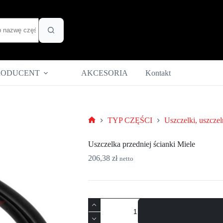
RODUCENT
AKCESORIA
Kontakt
TYP CZĘŚCI
Uszczelki, uszczel
Strona
główna
Uszczelka przedniej ścianki Miele
206,38
zł
netto
ilość
Uszczelka
przedniej