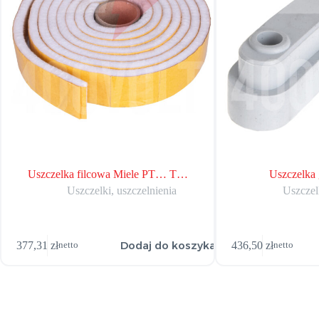
Uszczelka filcowa Miele PT… T…
Uszczelka 
Uszczelki, uszczelnienia
Uszczelk
Dodaj do koszyka
377,31
zł
436,50
zł
netto
netto