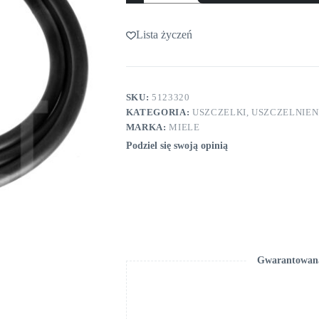
ścianki
Miele
Lista życzeń
SKU:
5123320
KATEGORIA:
USZCZELKI, USZCZELNIEN
MARKA:
MIELE
Podziel się swoją opinią
Gwarantowana