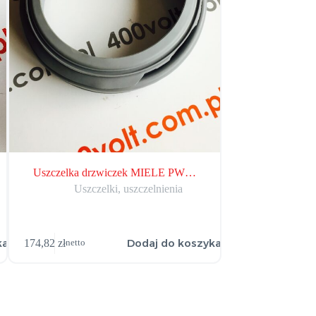
Uszczelka drzwiczek MIELE PW…
Uszczelka dr
Uszczelki, uszczelnienia
Uszcze
ka
Dodaj do koszyka
174,82
zł
284,31
zł
netto
netto